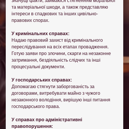
значущі факти, займаюся стягненням моральної
та матеріальної шкоди, а також представляю
інтереси в спадкових та інших цивільно-
правових спорах.
У кримінальних справах:
Надаю правовий захист від кримінального
переслідування на всіх етапах провадження.
Готую заяви про злочини, скарги на незаконне
затримання, бездіяльність слідчих та інші
процесуальні документи.
У господарських справах:
Допомагаю стягнути заборгованість за
договорами, витребувати майно з чужого
незаконного володіння, вирішую інші питання
господарського права.
У справах про адміністративні
правопорушення: