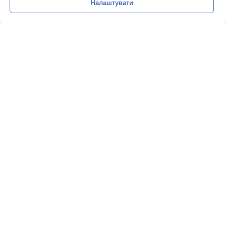
Налаштувати
Призначити зустріч
Практика і спеціалізація
Огляд справ