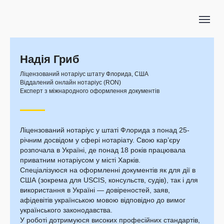
Надія Гриб
Ліцензований нотаріус штату Флорида, США
Віддалений онлайн нотаріус (RON)
Експерт з міжнародного оформлення документів
Ліцензований нотаріус у штаті Флорида з понад 25-
річним досвідом у сфері нотаріату. Свою кар’єру
розпочала в Україні, де понад 18 років працювала
приватним нотаріусом у місті Харків.
Спеціалізуюся на оформленні документів як для дії в
США (зокрема для USCIS, консульств, судів), так і для
використання в Україні — довіреностей, заяв,
афідевітів українською мовою відповідно до вимог
українського законодавства.
У роботі дотримуюся високих професійних стандартів,