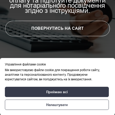
оплату та підготуйте документи
для нотаріального посвідчення
згідно з інструкціями.
ПОВЕРНУТИСЬ НА САЙТ
Управління файлами cookie
Ми використовуємо файли cookie для покращення роботи сайту,
аналітики та персоналізованого контенту. Продовжуючи
користуватися сайтом, ви погоджуєтесь на їх використання.
© Leges Universum. Усі права захищено / All rights
reserved.
Приймаю всі
Будь-яке копіювання або використання матеріалів
сайту без письмового дозволу заборонено.
Налаштувати