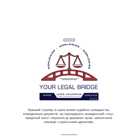
Правовий супровід та оцінка ризиків подвійного громадянства,
впорядкування документів, що підтверджують громадянський статус,
юридичний захист, звернення до державних оргаів, забезпечення
взаємодії з українськими адвокатами.