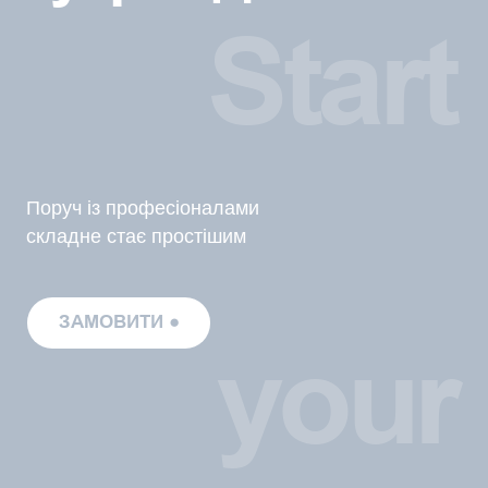
05 —
Перевірка з боку США
Оцінка дій з точки зору права США
За потреби ви звертаєтеся до свого адвоката в США, який
перевіряє підготовлені документи з точки зору Immigration
and Nationality Act. Результат: додатковий рівень правової
безпеки в американській юрисдикції.
06 —
Завершення і правова визначеність
Ваш статус впорядкований і юридично захищений
Зафіксована ваша офіційна правова позиція з точки зору
законодавства України з урахуванням можливих
міжнародних наслідків, та отримані відповіді відповідних
державних органів. Результат: ви маєте задокументований
правовий стан.
Відгуки