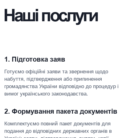
vices
Повний
супровід
Start
Поруч із професіоналами
складне стає простішим
ЗАМОВИТИ ●