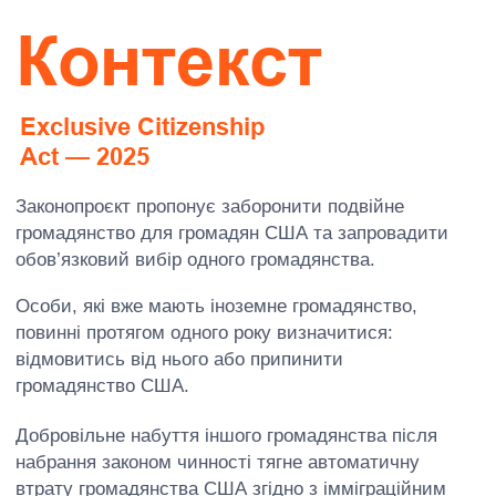
Добровільне набуття іншого громадянства після
набрання законом чинності тягне автоматичну
втрату громадянства США згідно з імміграційним
законодавством.
L
Це створює правову
колізію для громадян
a
українського походження,
оскільки українське
законодавство не допускає
w
швидкої або автоматичної
відмови від громадянства.
Identity
&
Факти