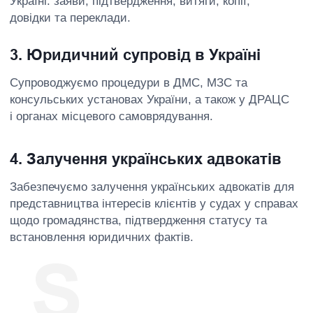
your
case
Як це працює
01 —
Початковий контакт
Ми орієнтуємо вас у вашій правовій ситуації
На першому етапі ми з’ясовуємо вашу ситуацію,
поточний статус і цілі. Пояснюємо, які варіанти дій
можливі в межах українського законодавства, які
процедури застосовуються. Результат: чітке розуміння