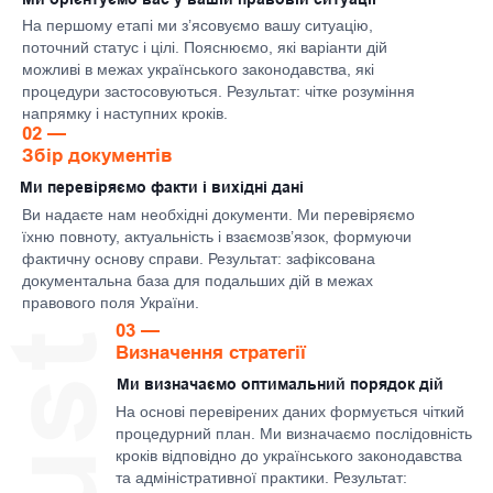
громадянами України. Коли почула про новий
законопроєкт у США, перебувала в паніці.
Фахівці спокійно поснили як діяти, щоб
уникнути ризиків у майбутньому. Величезна
подяка за професійність і людське ставлення.
Mark P., New York, NY
Підприємець
Я навіть не підозрював, що подвійне
громадянство може зіграти проти мене в США,
якщо закон ухвалять у теперішній редакції. Це
той випадок, коли правильна інформація в
правильний час реально захищає майбутнє.
Катерина S., Austin, TX
IT-фахівчиня