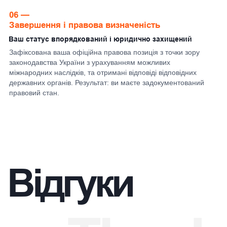
info@legesuniversum.com
Leges Universum LLC (Ukraine),
EDRPOU code 46158912
Правове застереження (Disclaimer)
Матеріали цього сайту мають виключно інформаційний характер
і не є юридичною консультацією з питань права США або будь-
якої іншої іноземної юрисдикції.
Leges Universum не є юридичною фірмою США та не надає
правничу допомогу відповідно до законодавства США.
Правнича допомога в межах цього сервісу надається виключно
українськими адвокатами відповідно до законодавства України.
З питань імміграційного, громадянського, податкового або іншого
права США клієнтам рекомендовано звертатися до ліцензованих
адвокатів США.
© 2025 Leges Universum. Усі права захищено.