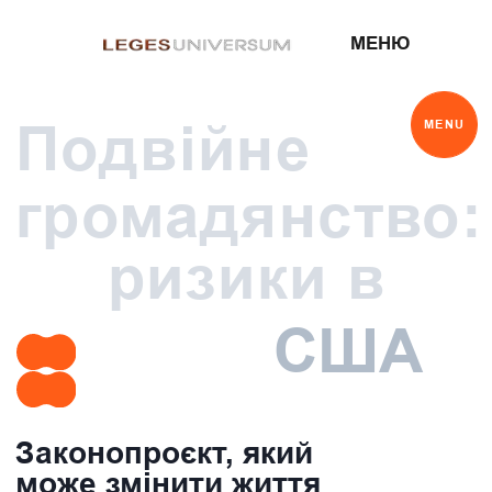
МЕНЮ
Подвійне
MENU
громадянство:
ризики в
США
Законопроєкт, який
може змінити життя
багатьох українців в
США
У Конгресі США зареєстровано законопроєкт, який передбачає
автоматичну втрату громадянства США у разі добровільного
набуття громадянства іншої держави — навіть якщо це