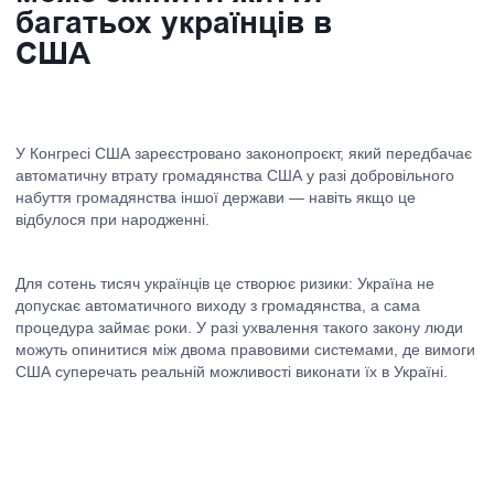
відбулося при народженні.
Для сотень тисяч українців це створює ризики: Україна не
допускає автоматичного виходу з громадянства, а сама
процедура займає роки. У разі ухвалення такого закону люди
можуть опинитися між двома правовими системами, де вимоги
США суперечать реальній можливості виконати їх в Україні.
Контекст
Exclusive Citizenship
Act — 2025
Законопроєкт пропонує заборонити подвійне
громадянство для громадян США та запровадити
обов’язковий вибір одного громадянства.
Особи, які вже мають іноземне громадянство,
повинні протягом одного року визначитися:
відмовитись від нього або припинити
громадянство США.