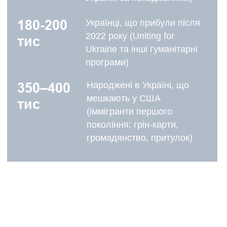
Україні: заяви, підтвердження, витяги, копії,
довідки та переклади.
3. Юридичний супровід в Україні
Супроводжуємо процедури в ДМС, МЗС та
консульських установах України, а також у ДРАЦС
і органах місцевого самоврядування.
4. Залучення українських адвокатів
Забезпечуємо залучення українських адвокатів для
представництва інтересів клієнтів у судах у справах
щодо громадянства, підтвердження статусу та
встановлення юридичних фактів.
S
e
r