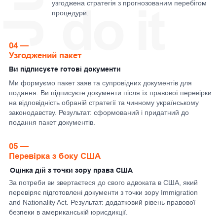
Я звернулась просто щоб перевірити.
Виявилося, що ситуація складніша, ніж я
думала. Отримала зрозумілий, етичний і
повністю законний алгоритм взаємодії між
американським адвокатом і українськими
органами. Щиро дякую за допомогу!
Контакти
p: +12027738290
|
Viber
|
WhatsApp
|
Telegram