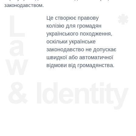
1,26 млн
Американці українського
походження (люди, які у
переписі вказали українське
коріння — оцінка 2023)
45-80 тис
Діти громадян України,
народжені в США
(автоматично громадяни
України за походженням)
180-200
Українці, що прибули після
2022 року (Uniting for
тис
Ukraine та інші гуманітарні
програми)
350–400
Народжені в Україні, що
мешкають у США
тис
(іммігранти першого
покоління: грін-карти,