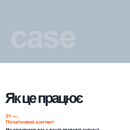
Thank
you
Олександр С., Portland, OR
Громадянин США, українець
Коли я вперше прочитав про “Exclusive
Citizenship Act”, чесно — не знав що й
казати. Я навіть не уявляв, що сам факт
народження в українській родині може
створити ризик. Дякую вам за те, що вчасно
звернули увагу, пояснили як діяти
Ірина Р., Seattle, WA
HR-спеціаліст, мама двох дітей
Я не знала, що мої діти автоматично є